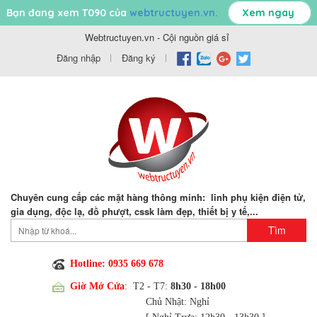
Bạn đang xem T090 của
webtructuyen.vn.
Xem ngay
Webtructuyen.vn - Cội nguồn giá sỉ
Đăng nhập
Đăng ký
Chuyên cung cấp các mặt hàng thông minh: linh phụ kiện điện tử,
gia dụng, độc lạ, đồ phượt, cssk làm đẹp, thiết bị y tế,...
Hotline: 0935 669 678
Giờ Mở Cửa
: T2 - T7:
8h30 - 18h00
Chủ Nhật: Nghỉ