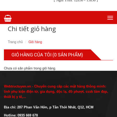
[ Nghỉ Trưa: 12h30 - 13h30 ]
Togg
navi
Chi tiết giỏ hàng
Trang chủ
Giỏ hàng
GIỎ HÀNG CỦA TÔI (
0
SẢN PHẨM)
Chưa có sản phẩm trong giỏ hàng.
Webtructuyen.vn - Chuyên cung cấp các mặt hàng thông minh:
linh phụ kiện điện tử, gia dụng, độc lạ, đồ phượt, cssk làm đẹp,
thiết bị y tế,...
Địa chỉ:
287 Phan Văn Hớn, p Tân Thới Nhất, Q12, HCM
0935 669 678
Hotline: