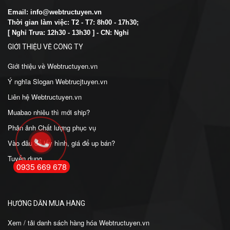
Email:
info@webtructuyen.vn
Thời gian làm việc: T2 - T7: 8h00 - 17h30;
[ Nghỉ Trưa: 12h30 - 13h30 ] - C
N: Nghỉ
GIỚI THIỆU VỀ CÔNG TY
Giới thiệu về
Webtructuyen.vn
Ý nghĩa Slogan
Webtrucjtuyen.vn
Liên hệ
Webtructuyen.vn
Mua
bao nhiêu thì mới ship?
Phản ảnh Chất lượng phục vụ
Vào đâu để lấy hình, giá để up bán?
Tuyển dụng
0935 669 678
HƯỚNG DẪN MUA HÀNG
Xem / tải danh sách hàng hóa
Webtructuyen.vn