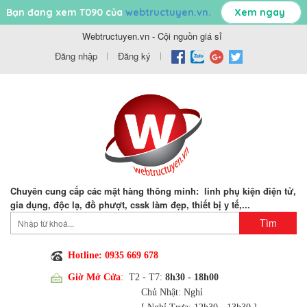
Bạn đang xem T090 của
webtructuyen.vn.
Xem ngay
Webtructuyen.vn - Cội nguồn giá sỉ
Đăng nhập
Đăng ký
Chuyên cung cấp các mặt hàng thông minh: linh phụ kiện điện tử,
gia dụng, độc lạ, đồ phượt, cssk làm đẹp, thiết bị y tế,...
Hotline: 0935 669 678
Giờ Mở Cửa
: T2 - T7:
8h30 - 18h00
Chủ Nhật: Nghỉ