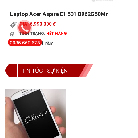
Laptop Acer Aspire E1 531 B962G50Mn
GIÁ: 6,990,000
đ
TÌNH TRẠNG:
HẾT HÀNG
0935 669 678
Bảo hành: 1 năm
TIN TỨC - SỰ KIỆN