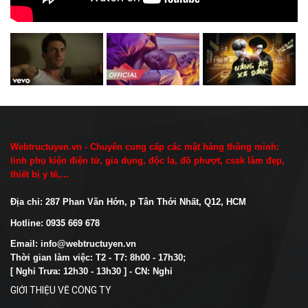
Webtructuyen.vn - Chuyên cung cấp các mặt hàng thông minh:
linh phụ kiện điện tử, gia dụng, độc lạ, đồ phượt, cssk làm đẹp,
thiết bị y tế,...
Địa chỉ:
287 Phan Văn Hớn, p Tân Thới Nhất, Q12, HCM
0935 669 678
Hotline:
Email:
info@webtructuyen.vn
Thời gian làm việc: T2 - T7: 8h00 - 17h30;
[ Nghỉ Trưa: 12h30 - 13h30 ] - C
N: Nghỉ
GIỚI THIỆU VỀ CÔNG TY